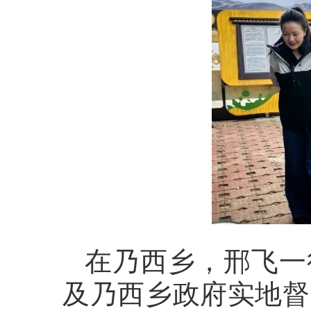
在乃西乡，邢飞一
及乃西乡政府实地督